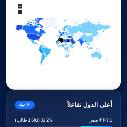
+
−
أعلى الدول تفاعلاً
94 دولة
1. 🇪🇬 مصر
32.2% (1,681 طالب)