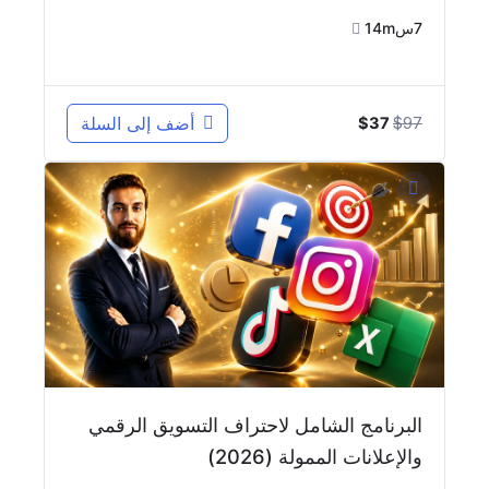
7س14m
السعر
السعر
97
$
أضف إلى السلة
$
37
الأصلي
الحالي
هو:
هو:
$37.
$97.
البرنامج الشامل لاحتراف التسويق الرقمي
والإعلانات الممولة (2026)