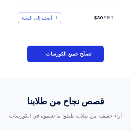
السعر
السعر
160
$
أضف إلى السلة
$
30
الأصلي
الحالي
هو:
هو:
$30.
$160.
تصفّح جميع الكورسات ←
قصص نجاح من طلابنا
آراء حقيقية من طلاب طبقوا ما تعلموه في الكورسات