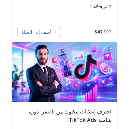
12س45m
السعر
السعر
97
$
أضف إلى السلة
$
47
الأصلي
الحالي
هو:
هو:
$47.
$97.
احترف إعلانات تيكتوك من الصفر: دورة
شاملة TikTok Ads