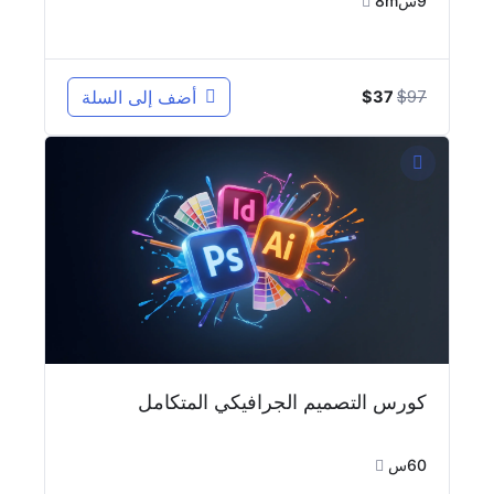
9س8m
السعر
السعر
97
$
أضف إلى السلة
$
37
الأصلي
الحالي
هو:
هو:
$37.
$97.
كورس التصميم الجرافيكي المتكامل
60س