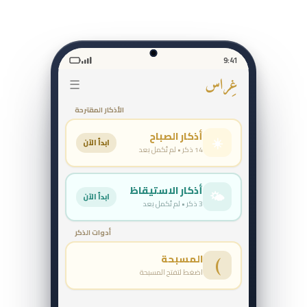
9:41
غِراس
☰
الأذكار المقترحة
أذكار الصباح
☀️
ابدأ الآن
14 ذكر • لم تُكمل بعد
أذكار الاستيقاظ
🌤️
ابدأ الآن
3 ذكر • لم تُكمل بعد
أدوات الذكر
المسبحة
)
اضغط لتفتح المسبحة