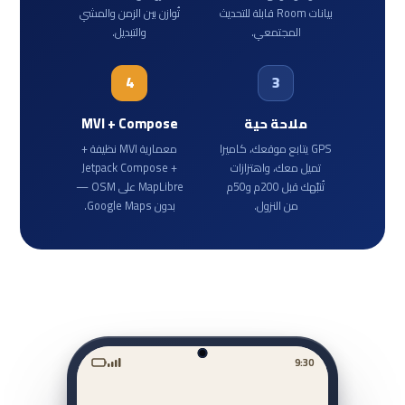
بيانات Room قابلة للتحديث
تُوازن بين الزمن والمشي
المجتمعي.
والتبديل.
4
3
ملاحة حية
MVI + Compose
GPS يتابع موقعك، كاميرا
معمارية MVI نظيفة +
تميل معك، واهتزازات
Jetpack Compose +
تُنبّهك قبل 200م و50م
MapLibre على OSM —
من النزول.
بدون Google Maps.
9:30