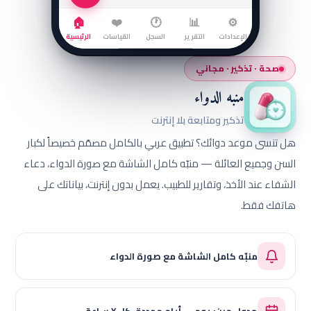
🏠
❤️
🕐
📊
⚙️
الإعدادات
التقرير
السجل
القياسات
الرئيسية
صحة · تذكير · مجاني
منبه الدواء
تذكير ومتابعة بلا إنترنت
هل تنسى موعد دوائك؟ تطبيق عربي بالكامل مصمّم خصيصاً لكبار
السن وجميع العائلة — منبّه كامل الشاشة مع صورة الدواء، دعاء
الشفاء عند الأخذ، وتقارير للطبيب. يعمل بدون إنترنت، بياناتك على
هاتفك فقط.
منبّه كامل الشاشة مع صورة الدواء