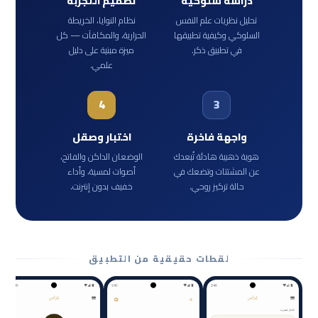
دراسة سلوكية
تصميم التجربة
تحليل نظريات علم النفس
نظام النوايا، الخريطة
السلوكي وكيفية تطبيقها
الحرارية، والمكافآت — كل
في تطبيق ذكر.
ميزة مبنية على دليل
علمي.
4
3
واجهة فاخرة
اختبار وصقل
هوية ذهبية هادئة تُبعدك
الوضعان الداكن والفاتح،
عن المشتتات وتضعك في
أصوات لمسية، وأداء
حالة تركيز روحي.
خفيف بدون إنترنت.
لقطات حقيقية من التطبيق