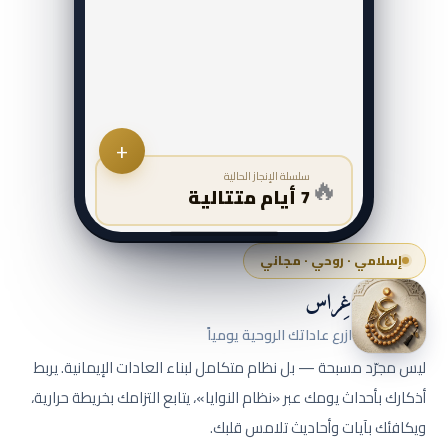
+
🔥
سلسلة الإنجاز الحالية
7 أيام متتالية
إسلامي · روحي · مجاني
غِراس
ازرع عاداتك الروحية يومياً
ليس مجرّد مسبحة — بل نظام متكامل لبناء العادات الإيمانية. يربط
أذكارك بأحداث يومك عبر «نظام النوايا»، يتابع التزامك بخريطة حرارية،
ويكافئك بآيات وأحاديث تلامس قلبك.