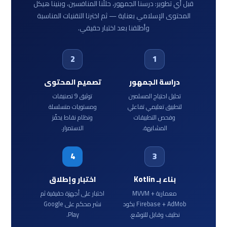
قبل أي تطوير: درسنا الجمهور، حللّنا المنافسين، وبنينا هيكل
المحتوى الإسلامي بعناية — ثم اخترنا التقنيات المناسبة
وأطلقنا بعد اختبار حقيقي.
2
1
دراسة الجمهور
تصميم المحتوى
تحليل احتياج المسلمين
توثيق 9 تصنيفات
لتطبيق تعليمي تفاعلي
ومستويات متسلسلة
وفحص التطبيقات
ونظام نقاط يحفّز
المشابهة.
الاستمرار.
4
3
بناء بـ Kotlin
اختبار وإطلاق
معمارية MVVM +
اختبار على أجهزة حقيقية ثم
Firebase + AdMob بكود
نشر محكم على Google
نظيف وقابل للتوسّع.
Play.