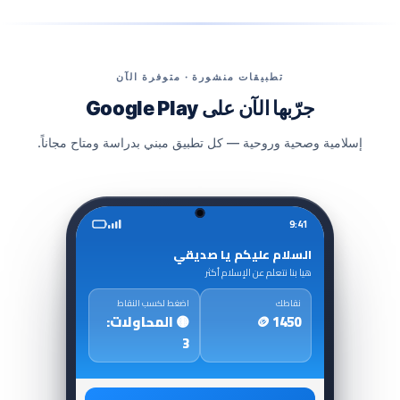
تطبيقات منشورة · متوفرة الآن
جرّبها الآن على Google Play
إسلامية وصحية وروحية — كل تطبيق مبني بدراسة ومتاح مجاناً.
9:41
السلام عليكم يا صديقي
هيا بنا نتعلم عن الإسلام أكثر
نقاطك
اضغط لكسب النقاط
🪙 1450
🟡 المحاولات:
3