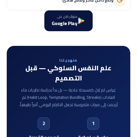
متوفّر الآن على
Google Play
منهجيتنا
علم النفس السلوكي — قبل
التصميم
غِراس لم يُبنَ كمسبحة عادية — بل بدأ بدراسة نظريات بناء
العادات (Habit Loop, Temptation Bundling, Streaks) ثم
تُرجمت إلى ميزات ملموسة تجعل الالتزام اليومي أمراً طبيعياً.
2
1