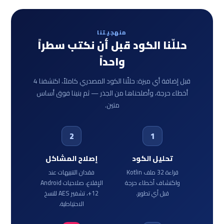
منهجيتنا
حللّنا الكود قبل أن نكتب سطراً
واحداً
قبل إضافة أي ميزة: حللّنا الكود المصدري كاملاً، اكتشفنا 4
أخطاء حرجة، وأصلحناها من الجذر — ثم بنينا فوق أساس
متين.
2
1
تحليل الكود
إصلاح المشاكل
قراءة 32 ملف Kotlin
فقدان التنبيهات عند
واكتشاف أخطاء حرجة
الإقلاع، صلاحيات Android
قبل أي تطوير.
12+، تشفير AES للنسخ
الاحتياطية.