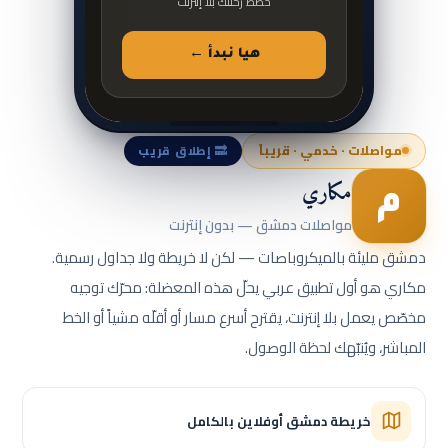
خطّط رحلتك بلا إنترنت
هيا نبدأ ←
مواصلات · خدمي · قريباً
🔜 إطلاق قريب
مكاري
م
مواصلات دمشق — بدون إنترنت
دمشق مليئة بالميكروباصات — لكن لا خريطة ولا جداول رسمية.
مكاري هو أول تطبيق عربي يحلّ هذه المعضلة: محرّك توجيه
مخصّص يعمل بلا إنترنت، يقترح أسرع مسار أو أقلّه مشياً أو الخط
المباشر، ويُنبّهك لحظة الوصول.
خريطة دمشق أوفلاين بالكامل