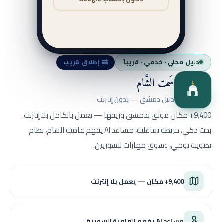
دليل محلي · خدمي · قريباً
🔜 إطلاق قريب
سَمت الشَّام
دليل دمشق — بدون إنترنت
9٬400+ مكان موثّق بدمشق وريفها — يعمل بالكامل بلا إنترنت.
بحث ذكي، خريطة تفاعلية، مساعد AI يفهم عامية الشام، نظام
تصويت يومي، وسوق مهارات للسوريين.
9٬400+ مكان — يعمل بلا إنترنت
مساعد AI يفهم العامية السورية