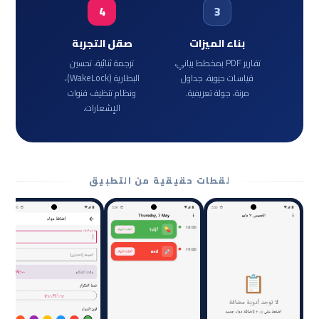
4
3
بناء الميزات
صقل التجربة
تقارير PDF بمخطط بياني،
ترجمة ثنائية، تحسين
قياسات حيوية، جداول
البطارية (WakeLock)،
مرنة، جولة تعريفية.
ونظام تنظيف قنوات
الإشعارات.
لقطات حقيقية من التطبيق