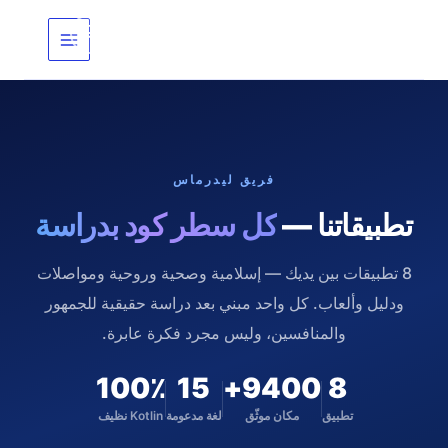
خطي
لى
لمحتوى
فريق ليدرماس
تطبيقاتنا —
كل سطر كود بدراسة
8 تطبيقات بين يديك — إسلامية وصحية وروحية ومواصلات
ودليل وألعاب. كل واحد مبني بعد دراسة حقيقية للجمهور
والمنافسين، وليس مجرد فكرة عابرة.
100٪
15
9400+
8
تطبيق
مكان موثّق
لغة مدعومة
Kotlin نظيف