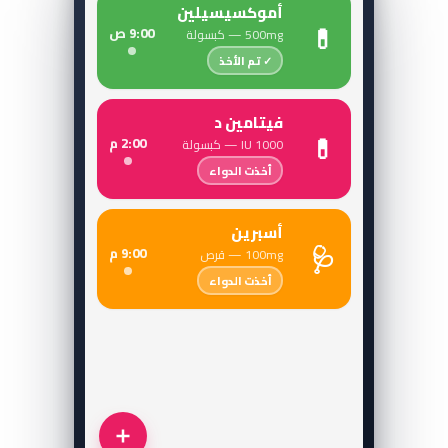
أموكسيسيلين
💊
9:00 ص
500mg — كبسولة
✓ تم الأخذ
فيتامين د
💊
2:00 م
1000 IU — كبسولة
أخذت الدواء
أسبرين
🩺
9:00 م
100mg — قرص
أخذت الدواء