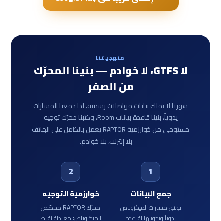
منهجيتنا
لا GTFS، لا خوادم — بنينا المحرّك
من الصفر
سوريا لا تملك بيانات مواصلات رسمية. لذا جمعنا المسارات
يدوياً، بنينا قاعدة بيانات Room، وكتبنا محرّك توجيه
مستوحى من خوارزمية RAPTOR يعمل بالكامل على الهاتف
— بلا إنترنت، بلا خوادم.
2
1
جمع البيانات
خوارزمية التوجيه
توثيق مسارات الميكروباص
محرّك RAPTOR مخصّص
يدوياً وتحويلها لقاعدة
للميكروباص: معادلة نقاط