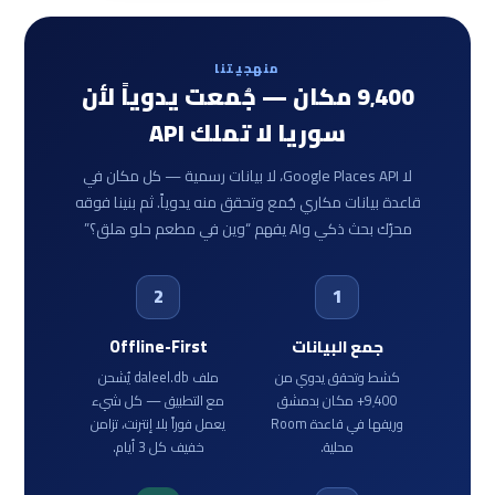
منهجيتنا
9٬400 مكان — جُمعت يدوياً لأن
سوريا لا تملك API
لا Google Places API، لا بيانات رسمية — كل مكان في
قاعدة بيانات مكاري جُمع وتحقق منه يدوياً. ثم بنينا فوقه
محرّك بحث ذكي وAI يفهم “وين في مطعم حلو هلق؟”
2
1
جمع البيانات
Offline-First
كشط وتحقق يدوي من
ملف daleel.db يُشحن
9٬400+ مكان بدمشق
مع التطبيق — كل شيء
وريفها في قاعدة Room
يعمل فوراً بلا إنترنت، تزامن
محلية.
خفيف كل 3 أيام.