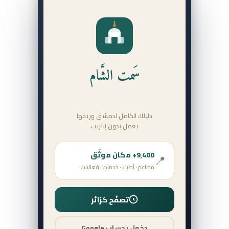
سَمت الشَّام
دليلك الكامل لدمشق وريفها
يعمل بدون إنترنت
9٬400+ مكان موثّق
📍
مطاعم · أطباء · خدمات · فعاليات
تصفّح كزائر
دخول بحساب Google