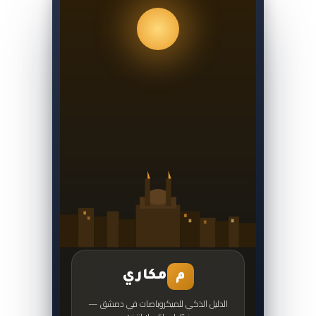
مكاري
م
الدليل الذكي للميكروباصات في دمشق —