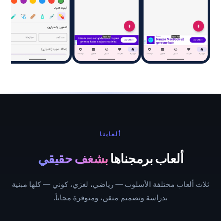
ألعابنا
ألعاب برمجناها
بشغف حقيقي
ثلاث ألعاب مختلفة الأسلوب — رياضي، لغزي، كوني — كلها مبنية
بدراسة وتصميم متقن، ومتوفرة مجاناً.