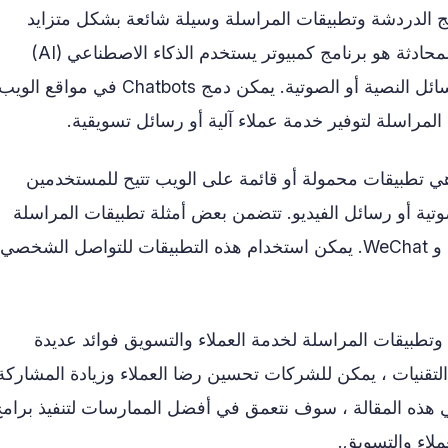
ج الدردشة وتطبيقات المراسلة وسيلة شائعة بشكل متزايد
للشركات للتفاعل مع عملائها. روبوت المحادثة هو برنامج كمبيوتر يستخدم الذكاء الاصطناعي (AI)
للتواصل مع المستخدمين من خلال الرسائل النصية أو الصوتية. يمكن دمج Chatbots في م
لمراسلة لتوفير خدمة عملاء آلية أو رسائل تسويقية.
هي تطبيقات محمولة أو قائمة على الويب تتيح للمستخدمين
وتية أو رسائل الفيديو. تتضمن بعض أمثلة تطبيقات المراسلة
WhatsApp و Facebook Messenger و WeChat. يمكن استخدام هذه التطبيقات للتواصل الشخصي
تطبيقات المراسلة لخدمة العملاء والتسويق فوائد عديدة
لتقنيات ، يمكن للشركات تحسين رضا العملاء وزيادة المشاركة
 في هذه المقالة ، سوف نتعمق في أفضل الممارسات لتنفيذ برام
لاء والتسويق.