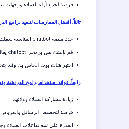
فرصة لجمع آراء العملاء ووجهات ن
ثالثاً. أفضل الممارسات لتنفيذ برامج ال
حدد منصة chatbot المناسبة لعملك
قم بإنشاء نص برمجي chatbot يعالج أسئلة العملاء الشائعة ومخاوفهم
اختبر شات بوت الخاص بك وقم بتحدي
رابعاً. فوائد استخدام برامج الدردشة و
زيادة مشاركة العملاء وولائهم
فرصة لتخصيص الرسائل والعروض ا
القدرة على تتبع تفاعلات العملاء وجم