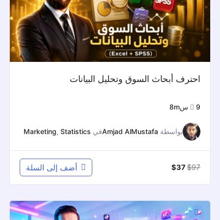
احترف أبحاث السوق وتحليل البيانات
9س8m
بواسطة
Amjad AlMustafa
في
Statistics
,
Marketing
السعر
السعر
97
$
أضف إلى السلة
$
37
الأصلي
الحالي
هو:
هو:
$37.
$97.