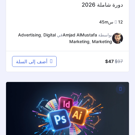
دورة شاملة 2026
12س45m
بواسطة
Amjad AlMustafa
في
Digital
,
Advertising
Marketing
,
Marketing
السعر
السعر
97
$
أضف إلى السلة
$
47
الأصلي
الحالي
هو:
هو:
$47.
$97.