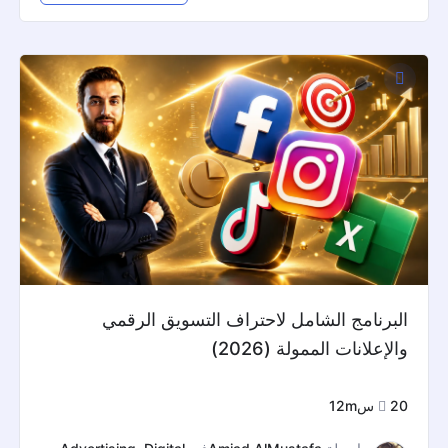
الأصلي
الحالي
هو:
هو:
$37.
$97.
البرنامج الشامل لاحتراف التسويق الرقمي
والإعلانات الممولة (2026)
20س12m