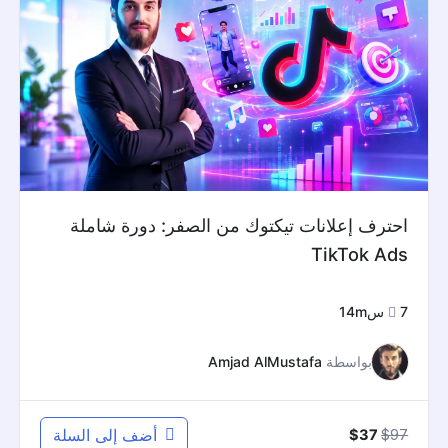
احترف إعلانات تيكتوك من الصفر: دورة شاملة
TikTok Ads
7س14m
بواسطة
Amjad AlMustafa
السعر
السعر
97
$
أضف إلى السلة
$
37