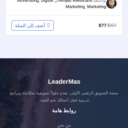
بواسطة
Amjad AlMustafa
في
Digital
,
Advertising
Marketing
,
Marketing
السعر
السعر
197
$
أضف إلى السلة
$
77
الأصلي
الحالي
هو:
هو:
$77.
$197.
LeaderMas
منصة التسويق الرقمي الأولى. نقدم حلولاً تسويقية متكاملة وبرامج
تدريبية لنقل أعمالك نحو القمة.
روابط هامة
من نحن