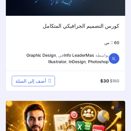
كورس التصميم الجرافيكي المتكامل
60س
بواسطة
Info LeaderMas
في
,
Graphic Design
IL
Illustrator
,
InDesign
,
Photoshop
السعر
السعر
160
$
أضف إلى السلة
$
30
الأصلي
الحالي
هو:
هو:
$30.
$160.