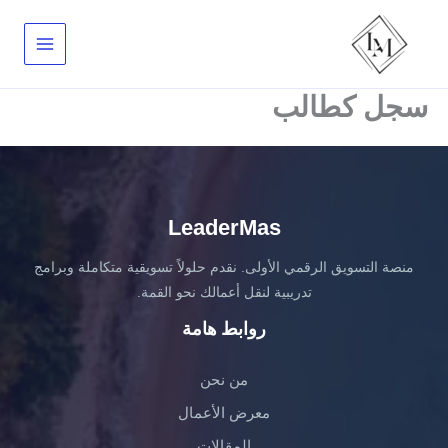
خطي
لى
لمحتوى
سجل كطالب
LeaderMas
منصة التسويق الرقمي الأولى. نقدم حلولاً تسويقية متكاملة وبرامج
تدريبية لنقل أعمالك نحو القمة.
روابط هامة
من نحن
معرض الأعمال
المقالات