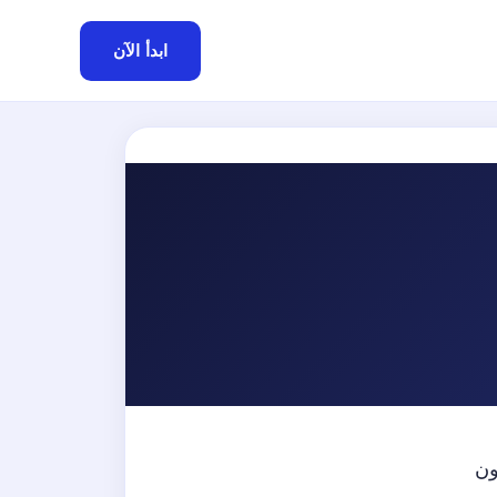
ابدأ الآن
ون