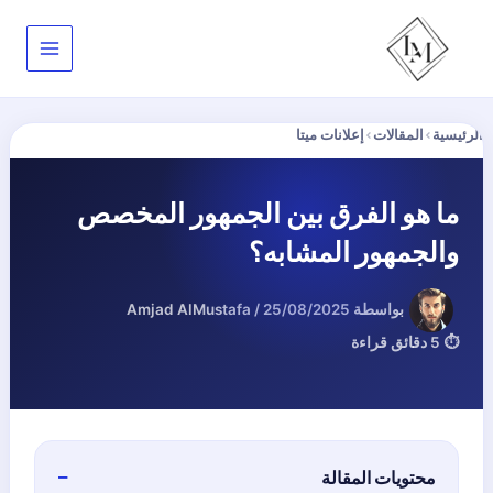
خطي
لى
لمحتوى
الرئيسية
›
المقالات
›
إعلانات ميتا
ما هو الفرق بين الجمهور المخصص
والجمهور المشابه؟
بواسطة
25/08/2025
/
Amjad AlMustafa
⏱ 5 دقائق قراءة
محتويات المقالة