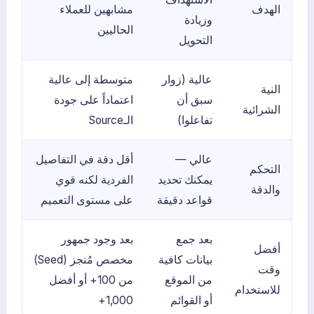
الهدف
مشابهين للعملاء
وزيادة
الحاليين
التحويل
عالية (زوار
متوسطة إلى عالية
النية
سبق أن
اعتماداً على جودة
الشرائية
تفاعلوا)
الـSource
عالي —
أقل دقة في التفاصيل
التحكم
يمكنك تحديد
الفردية لكنه قوي
والدقة
قواعد دقيقة
على مستوى التعميم
بعد جمع
بعد وجود جمهور
أفضل
بيانات كافية
مخصص مُنجز (Seed)
وقت
من الموقع
من 100+ أو أفضل
للاستخدام
أو القوائم
1,000+