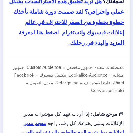
لحملاتك؟
هل تريد تطبيق هذه الاستراتيجيات بشكل
عملي واحترافي؟ لقد صممت دورة شاملة تأخذك
خطوة بخطوة من الصفر للاحتراف في عالم
إعلانات فيسبوك وانستغرام. اضغط هنا لمعرفة
المزيد والبدء في رحلتك.
مصطلحات مفيدة: جمهور مخصص = Custom Audience، جمهور
مشابه = Lookalike Audience، بيكسل فيسبوك = Facebook
Pixel، إعادة الاستهداف = Retargeting، معدل التحويل =
Conversion Rate.
📘
مرجع شامل:
إذا أردت فهم كل مؤشرات مدير
الإعلانات ومتى يخدعك كل رقم، راجع
معجم مدير
إعلانات ميتا: شرح المصطلحات والمؤشرات بالعربي
.