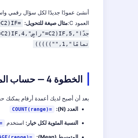
أنشئ عمودًا جديدًا لكل سؤال رقمي واستخ
العمود C:
مثال صيغة للتحويل:
=
تمامًا",1,"")))))
الخطوة 4 — حساب المقاييس الأساسية
بعد أن أصبح لديك أعمدة أرقام يمكنك حس
العدد (N):
=COUNT(range)
النسبة المئوية لكل خيار:
استخدم
F(range, value)/COUNT(range)
المتوسط (Mean):
=AVERAGE(range)