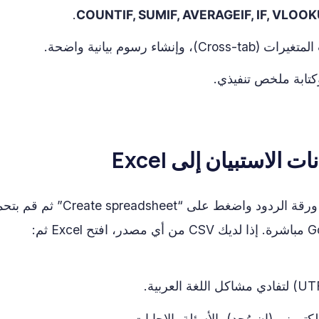
.
COUNTIF, SUMIF, AVERAGEIF, IF, VLOO
اء رسوم بيانية واضحة.
كتابة ملخص تنفيذي.
إذا استخدمت Google Forms فقم بفتح ورقة الردود واضغط على “e spreadsheet
لكتروني (إن وُجد)، الأسئلة، الإجابات.