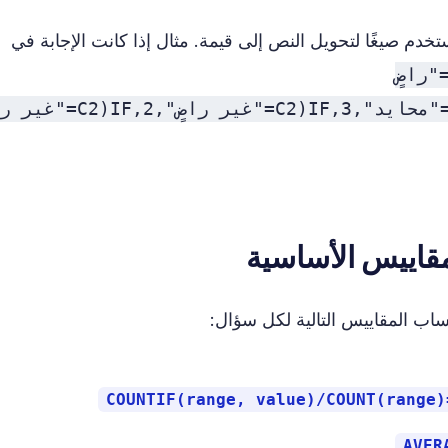
دم صيغًا لتحويل النص إلى قيمة. مثال إذا كانت الإجابة في
IF(C2="راضٍ
جدًا",5,IF(C2="راضٍ",4,IF(C2="محايد",3,IF(C2="غير راضٍ",2
اب المقاييس التالية لكل سؤال:
=COUNTI