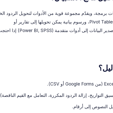
هارات برمجة، ويقدّم مجموعة قوية من الأدوات لتحويل الردود الخ
إلى رؤى: تنقية البيانات، دوال إحصائية، Pivot Tables، ورسوم بيانية يمكن تحويلها إلى تقارير أو
dashboards بسيطة. كما يمكنك لاحقًا تصدير البيانات إلى أدوات متقدمة (Power BI, SPSS) 
ليل؟
 التواريخ، إزالة الردود المكررة، التعامل مع القيم الناقصة).