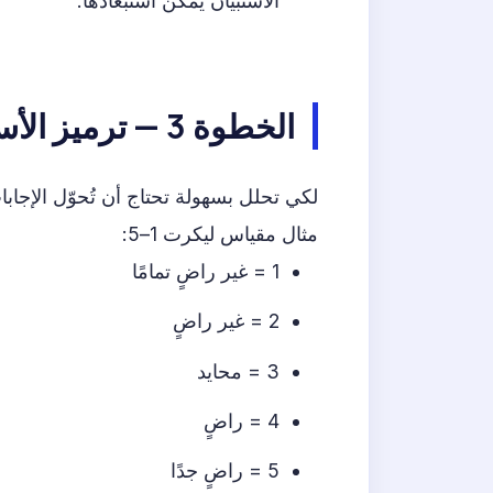
الاستبيان يمكن استبعادها.
الخطوة 3 — ترميز الأسئلة وتحويل الإجابات إلى أرقام
لكي تحلل بسهولة تحتاج أن تُحوّل الإجاب
مثال مقياس ليكرت 1–5:
1 = غير راضٍ تمامًا
2 = غير راضٍ
3 = محايد
4 = راضٍ
5 = راضٍ جدًا