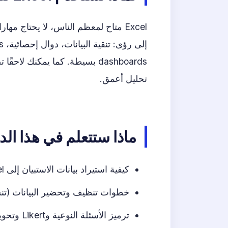
Excel متاح لمعظم الناس، لا يحتاج م
تحليل أعمق.
ماذا ستتعلم في هذا الد
كيفية استيراد بيانات الاستبيان إلى Excel (من Google Forms أو CSV).
خطوات تنظيف وتحضير البيانات (تنسيق
ترميز الأسئلة النوعية وLikert وتحويل النصوص إلى أرقام.