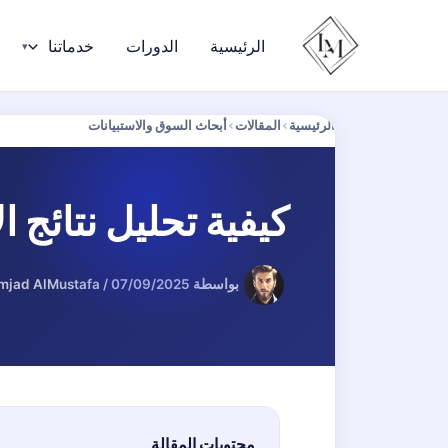
خطي
لى
الرئيسية
الدورات
خدماتنا
لمحتوى
الرئيسية
›
المقالات
›
أبحاث السوق والاستبيانات
كيفية تحليل نتائج الا
بواسطة
07/09/2025
/
mjad AlMustafa
محتويات المقالة