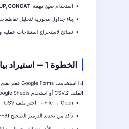
استخدام صيغ مهمة:
KUP, CONCAT
بناء جداول محورية لتحليل تقاطعات المتغيرات (Cross-tab)، وإنش
نصائح لاستخراج استنتاجات عملية و
الخطوة 1 — استيراد بيانات الاستبيان إلى Excel
الملف كـCSV أو استخدم Google Sheets مباشرة. إذا لديك CSV من أي مصدر، افتح Excel ثم:
File → Open → اختر ملف CSV.
تأكد من تحديد الترميز الصحيح (UTF-8) لتفادي مشاكل اللغة العربية.
تحقق من الأعمدة: التاريخ، البريد الإ