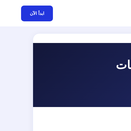
ابدأ الآن
يات