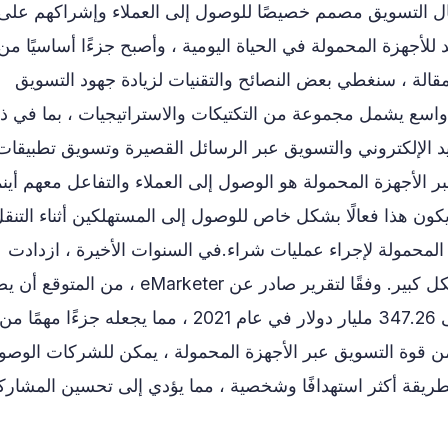
ل التسويق مصمم خصيصًا للوصول إلى العملاء وإشراكهم على
 للأجهزة المحمولة في الحياة اليومية ، وأصبح جزءًا أساسيًا من
مقالة ، سنغطي بعض النصائح والتقنيات لزيادة جهود التسويق
اسع يشمل مجموعة من التكتيكات والاستراتيجيات ، بما في ذ
يد الإلكتروني والتسويق عبر الرسائل القصيرة وتسويق تطبيقات
 الأجهزة المحمولة هو الوصول إلى العملاء والتفاعل معهم أينم
كون هذا فعالًا بشكل خاص للوصول إلى المستهلكين أثناء التنقل
لمحمولة لإجراء عمليات شراء.في السنوات الأخيرة ، ازدادت
أهمية الموبايل في التسويق والإعلان بشكل كبير. وفقًا لتقرير صادر عن eMarketer ، من ال
الإنفاق العالمي على إعلانات الموبايل إلى 347.26 مليار دولار في عام 2021 ، مما يجعله جزءًا 
من قوة التسويق عبر الأجهزة المحمولة ، يمكن للشركات الوصو
ريقة أكثر استهدافًا وشخصية ، مما يؤدي إلى تحسين المشارك