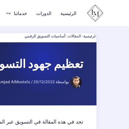
خطي
لى
الرئيسية
الدورات
خدماتنا
لمحتوى
الرئيسية
›
المقالات
›
أساسيات التسويق الرقمي
تعظيم جهود التسوي
بواسطة
29/12/2022
/
mjad AlMustafa
تجد في هذه المقالة في التسويق عبر المو